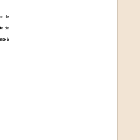
ion de
te de
lité à