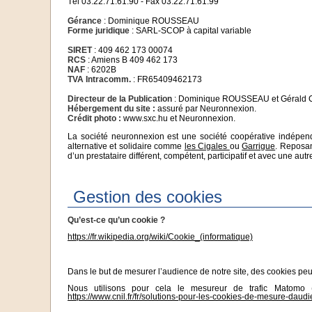
Tél 03.22.71.61.90 - Fax 03.22.71.61.99
Gérance
: Dominique ROUSSEAU
Forme juridique
: SARL-SCOP à capital variable
SIRET
: 409 462 173 00074
RCS
: Amiens B 409 462 173
NAF
: 6202B
TVA Intracomm.
: FR65409462173
Directeur de la Publication
: Dominique ROUSSEAU et Gérald C
Hébergement du site :
assuré par Neuronnexion.
Crédit photo :
www.sxc.hu et Neuronnexion.
La société neuronnexion est une société coopérative indépenda
alternative et solidaire comme
les Cigales
ou
Garrigue
. Reposan
d’un prestataire différent, compétent, participatif et avec une aut
Gestion des cookies
Qu’est-ce qu’un cookie ?
https://fr.wikipedia.org/wiki/Cookie_(informatique)
Dans le but de mesurer l’audience de notre site, des cookies peuve
Nous utilisons pour cela le mesureur de trafic Matom
https://www.cnil.fr/fr/solutions-pour-les-cookies-de-mesure-daud