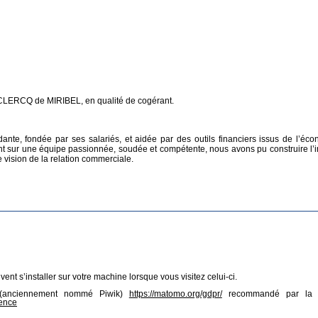
LERCQ de MIRIBEL, en qualité de cogérant.
nte, fondée par ses salariés, et aidée par des outils financiers issus de l’éc
t sur une équipe passionnée, soudée et compétente, nous avons pu construire l
re vision de la relation commerciale.
nt s’installer sur votre machine lorsque vous visitez celui-ci.
o (anciennement nommé Piwik)
https://matomo.org/gdpr/
recommandé par la 
ience