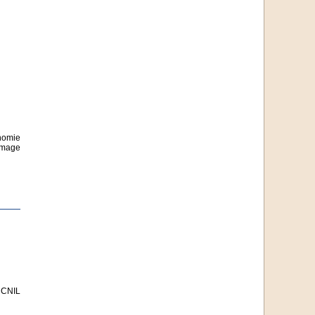
onomie
’image
CNIL