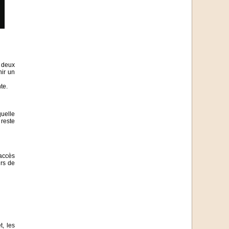
s deux
nir un
te.
quelle
 reste
'accès
urs de
t, les