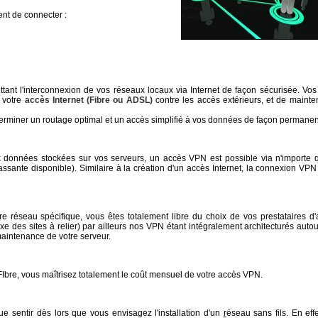
ent de connecter :
nt l'interconnexion de vos réseaux locaux via Internet de façon sécurisée. Vo
r votre
accès Internet (Fibre ou ADSL)
contre les accès extérieurs, et de mainte
erminer un routage optimal et un accès simplifié à vos données de façon permanen
ux données stockées sur vos serveurs, un accès VPN est possible via n'importe 
ssante disponible). Similaire à la création d'un accès Internet, la connexion VPN
 réseau spécifique, vous êtes totalement libre du choix de vos prestataires d
Fixe des sites à relier) par ailleurs nos VPN étant intégralement architecturés auto
maintenance de votre serveur.
FIbre, vous maîtrisez totalement le coût mensuel de votre accès VPN.
ue sentir dès lors que vous envisagez l'installation d'un
r
éseau sans fils. En effe