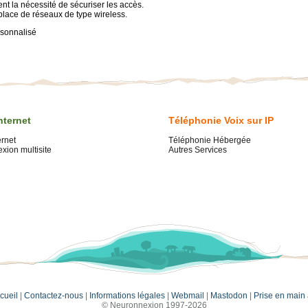
t la nécessité de sécuriser les accès.
place de réseaux de type wireless.
rsonnalisé
nternet
Téléphonie Voix sur IP
ernet
Téléphonie Hébergée
xion multisite
Autres Services
cueil
|
Contactez-nous
|
Informations légales
|
Webmail
|
Mastodon
|
Prise en main 
© Neuronnexion 1997-2026