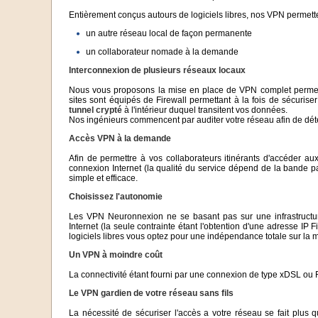
Entièrement conçus autours de logiciels libres, nos VPN permett
un autre réseau local de façon permanente
un collaborateur nomade à la demande
Interconnexion de plusieurs réseaux locaux
Nous vous proposons la mise en place de VPN complet permetta
sites sont équipés de Firewall permettant à la fois de sécurise
tunnel crypté
à l'intérieur duquel transitent vos données.
Nos ingénieurs commencent par auditer votre réseau afin de dét
Accès VPN à la demande
Afin de permettre à vos collaborateurs itinérants d'accéder a
connexion Internet (la qualité du service dépend de la bande pa
simple et efficace.
Choisissez l'autonomie
Les VPN Neuronnexion ne se basant pas sur une infrastructure
Internet (la seule contrainte étant l'obtention d'une adresse IP 
logiciels libres vous optez pour une indépendance totale sur la 
Un VPN à moindre coût
La connectivité étant fourni par une connexion de type xDSL ou 
Le VPN gardien de votre réseau sans fils
La nécessité de sécuriser l'accès a votre réseau se fait plus q