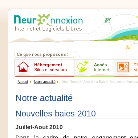
Contenus
Ce
que nous
proposons :
Hébergement
Accès
T
Sites et serveurs
Internet
Vo
Accueil
Notre actualité
19es Rendez-Vous de la Bande Dessinée d'Amiens
Notre actualité
Nouvelles baies 2010
Juillet-Aout 2010
Dans le cadre de notre engagement envi