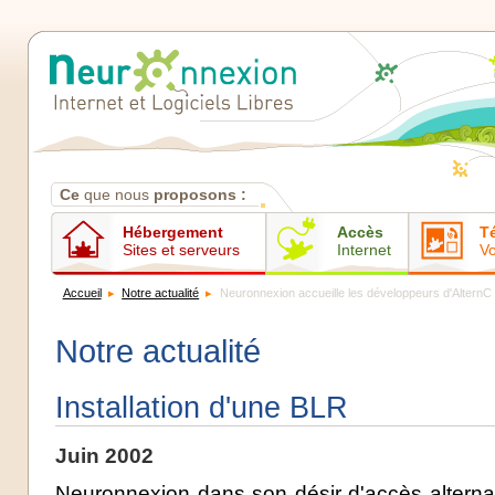
Contenus
Ce
que nous
proposons :
Hébergement
Accès
T
Sites et serveurs
Internet
Vo
Accueil
Notre actualité
Neuronnexion accueille les développeurs d'AlternC
Notre actualité
Installation d'une BLR
Juin 2002
Neuronnexion dans son désir d'accès alternat